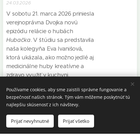
24.03.2026
V sobotu 21. marca 2026 priniesla
verejnoprávna Dvojka novú
epizódu relácie o hubách
Hubačka
. V štúdiu sa predstavila
naša kolegyňa Eva Ivanišová,
ktorá ukázala, ako možno jedlé aj
medicinálne huby kreatívne a
zdravo využiť v kuchyni.
Premeškané vysielanie nie je
Používame cookies, aby sme zaistili správne fungovanie a
prekážkou – celú časť relácie je
bezpečnosť našich stránok. Tým vám môžeme poskytnúť tú
možné pohodlne pozrieť z
najlepšiu skúsenosť z ich návštevy.
tu
archívu
.
Prijať nevyhnutné
Prijať všetko